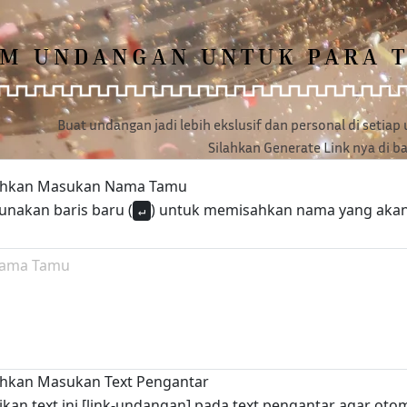
IM UNDANGAN UNTUK PARA 
Buat undangan jadi lebih ekslusif dan personal di setia
Silahkan Generate Link nya di ba
ahkan Masukan Nama Tamu
unakan baris baru (
) untuk memisahkan nama yang aka
↵
ahkan Masukan Text Pengantar
sikan text ini [link-undangan] pada text pengantar agar ot