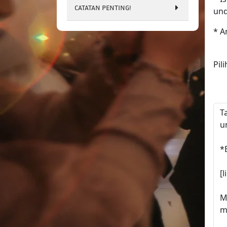
CATATAN PENTING!
un
* A
Pil