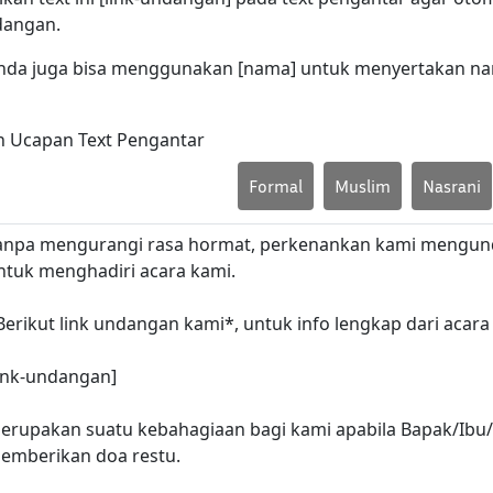
dangan.
nda juga bisa menggunakan [nama] untuk menyertakan n
ih Ucapan Text Pengantar
Formal
Muslim
Nasrani