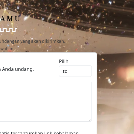
TAMU
p undangan yang akan dikirimkan.
wah ini:
Pilih
n Anda undang.
omatis tercantumkan link kehalaman