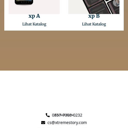
xp A
xp B
Lihat Katalog
Lihat Katalog
0857-7003-0232
Kontak Kami
cs@xtremestory.com